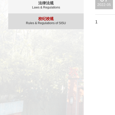
法律法规
2022-05
Laws & Regulations
校纪校规
1
Rules & Regulations of SISU