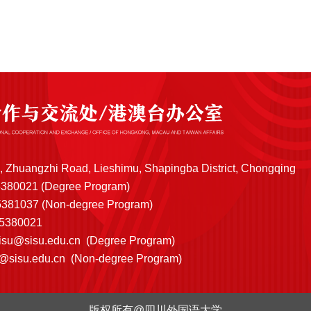
, Zhuangzhi Road, Lieshimu, Shapingba District, Chongqing
5380021 (Degree Program)
1037 (Non-degree Program)
65380021
sisu@sisu.edu.cn
(Degree Program)
s@sisu.edu.cn
(Non-degree Program)
版权所有@四川外国语大学