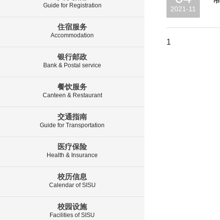
Guide for Registration
2021-11
住宿服务
Accommodation
1
银行邮政
Bank & Postal service
餐饮服务
Canteen & Restaurant
交通指南
Guide for Transportation
医疗保险
Health & Insurance
校历信息
Calendar of SISU
校园设施
Facilities of SISU