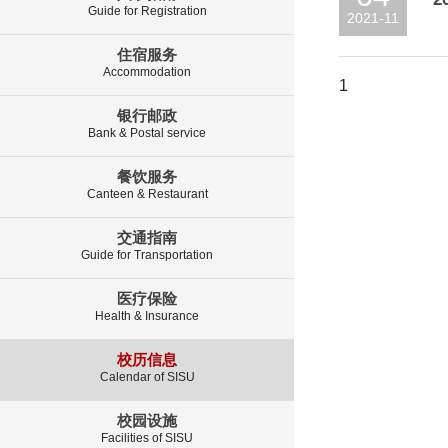
Guide for Registration
2021-11
住宿服务
Accommodation
1
银行邮政
Bank & Postal service
餐饮服务
Canteen & Restaurant
交通指南
Guide for Transportation
医疗保险
Health & Insurance
校历信息
Calendar of SISU
校园设施
Facilities of SISU