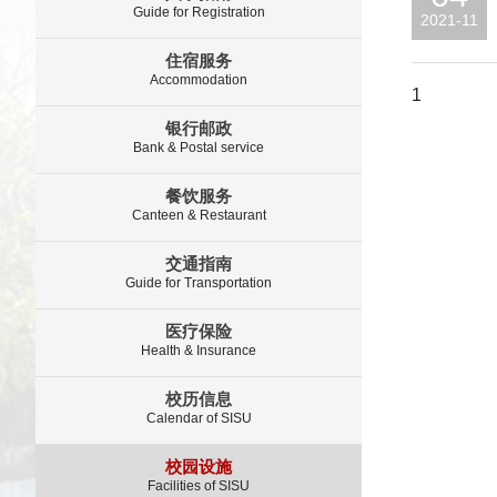
Guide for Registration
2021-11
住宿服务
Accommodation
1
银行邮政
Bank & Postal service
餐饮服务
Canteen & Restaurant
交通指南
Guide for Transportation
医疗保险
Health & Insurance
校历信息
Calendar of SISU
校园设施
Facilities of SISU