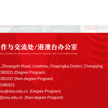
, Zhuangzhi Road, Lieshimu, Shapingba District, Chongqing
5380021 (Degree Program)
1037 (Non-degree Program)
65380021
sisu@sisu.edu.cn
(Degree Program)
s@sisu.edu.cn
(Non-degree Program)