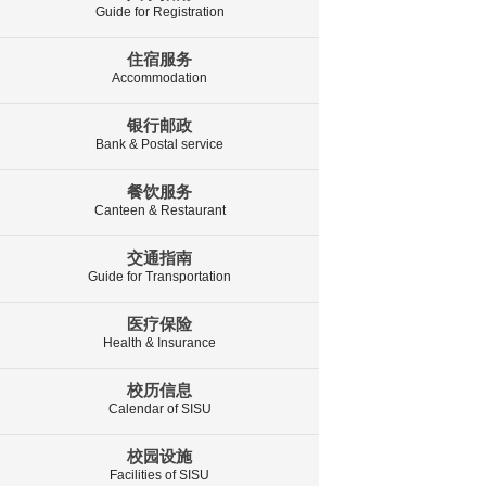
Guide for Registration
住宿服务
Accommodation
银行邮政
Bank & Postal service
餐饮服务
Canteen & Restaurant
交通指南
Guide for Transportation
医疗保险
Health & Insurance
校历信息
Calendar of SISU
校园设施
Facilities of SISU