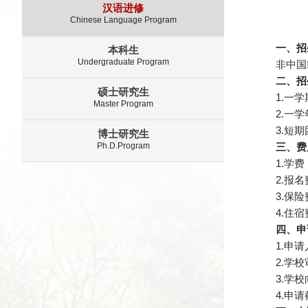
汉语进修
Chinese Language Program
一、招
本科生
Undergraduate Program
非中国
二、招
硕士研究生
1.一
Master Program
2.一
3.短
博士研究生
Ph.D.Program
三、费
1.学
2.报名
3.保险
4.住宿
四、申
1.申
2.学
3.学
4.申请