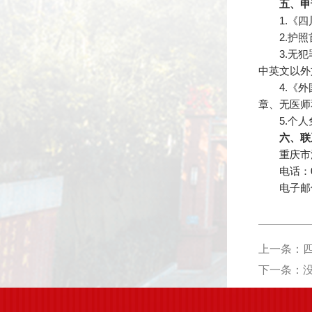
五、申
1.《
2.护
3.无
中英文以外
4.《
章、无医师
5.个
六、联
重庆市
电话：00
电子邮
上一条：四
下一条：