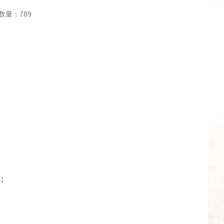
数量：
789
；