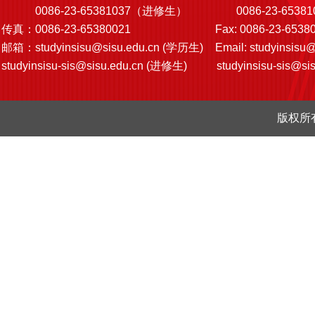
0086-23-65381037（进修生）
0086-23-6538103
传真：0086-23-65380021
Fax: 0086-23-6538
邮箱：
studyinsisu@sisu.edu.cn
(学历生)
Email:
studyinsisu@
studyinsisu-sis@sisu.edu.cn
(进修生)
studyinsisu-sis@si
版权所