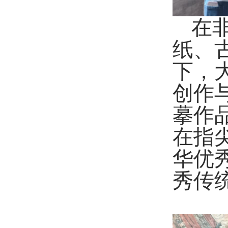
在
纸、
下，
创作
摹作
在指
华优
秀传