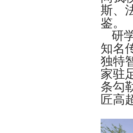
斯、
鉴。
研
知名
独特
家驻
条勾
匠高