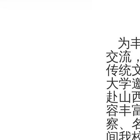
为
交流
传统
大学
赴山
容丰
察、
间我