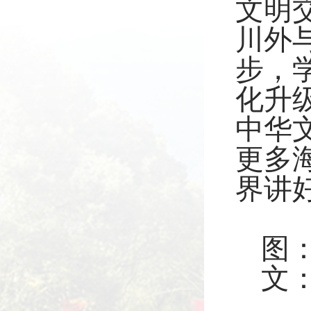
文明
川外
步，
化升
中华
更多
界讲
图
文