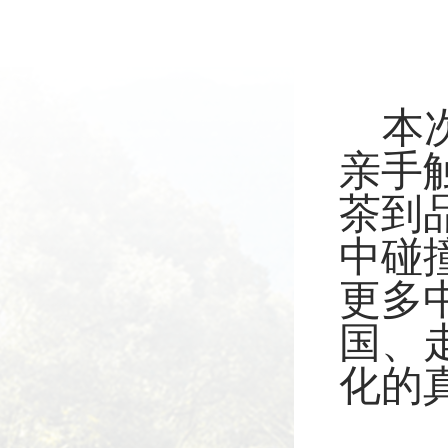
本
亲手
茶到
中碰
更多
国、
化的