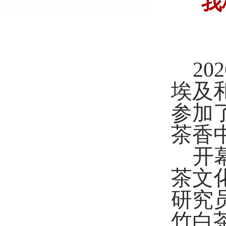
我
202
埃及
参加
茶香
开
茶文
研究
竹
白