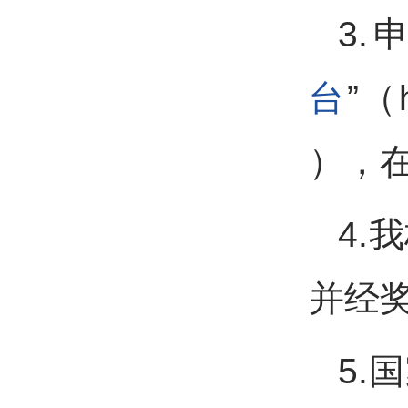
3.
台
”（h
），
4.
并经
5.