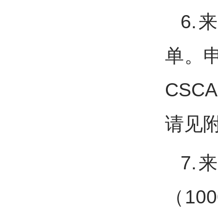
6.
单。
CS
请见
7
（1