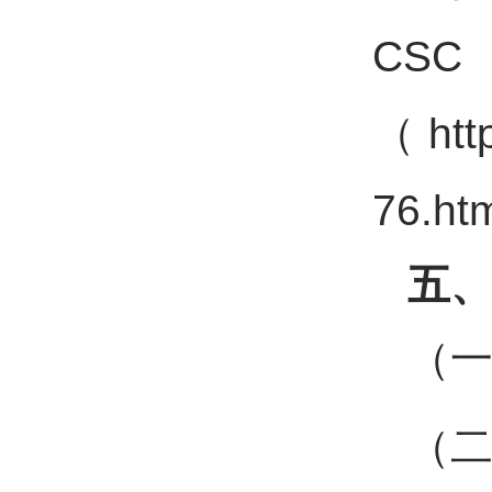
（http
76.h
五
（
（